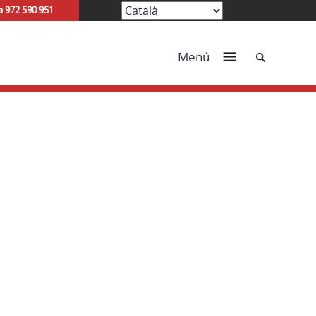
a 972 590 951
Cerca
Menú