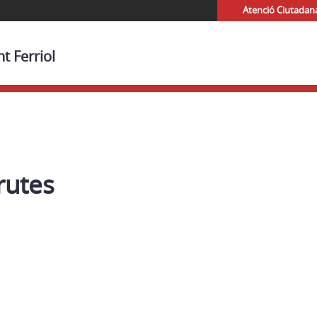
Atenció Ciutadan
t Ferriol
 rutes