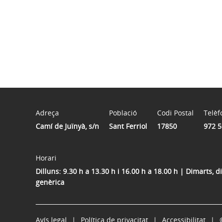
Adreça
Població
Codi Postal
Telèf
Camí de Juïnyà, s/n
Sant Ferriol
17850
972 5
Horari
Dilluns: 9.30 h a 13.30 h i 16.00 h a 18.00 h | Dimarts, 
genèrica
Avís legal
Política de privacitat
Accessibilitat