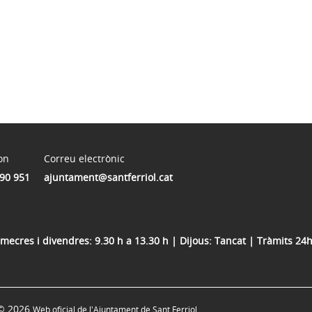
on
Correu electrònic
90 951
ajuntament@santferriol.cat
dimecres i divendres: 9.30 h a 13.30 h | Dijous: Tancat | Tràmits 24h
© 2026
Web oficial de l'Ajuntament de Sant Ferriol