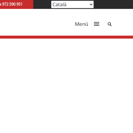
a 972 590 951
Cerca
Menú