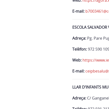
Web:
https://agora.
E-mail:
b7003461@ce
ESCOLA SALVADOR 
Adreça:
Pg. Pare Puj
Telèfon:
972 590 10
Web:
https://www.ie
E-mail:
ceipbesalu@x
LLAR D’INFANTS MU
Adreça:
C/ Ganganel