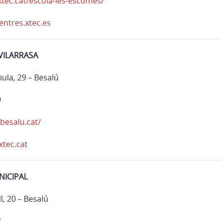
xtec.cat/escola-les-escomes/
ntres.xtec.es
VILARRASA
iula, 29 – Besalú
9
besalu.cat/
tec.cat
NICIPAL
l, 20 – Besalú