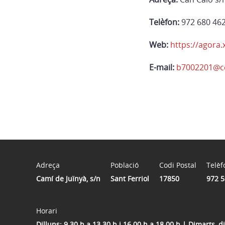
Telèfon:
972 680 46
Web:
https://agora.
E-mail:
b7002201@ce
Adreça
Població
Codi Postal
Telèf
Camí de Juïnyà, s/n
Sant Ferriol
17850
972 5
Horari
Dilluns: 9.30 h a 13.30 h i 16.00 h a 18.00 h | Dimarts, 