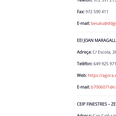
Telèfon:
972 591 21
Fax:
972 590 411
E-mail:
besalu@ddgi
EEI JOAN MARAGALL
Adreça:
C/ Escola, 2
Telèfon:
649 925 97
Web:
https://agora.
E-mail:
b7006071@ce
CEIP FINESTRES – Z
Adreça:
Can Caló s/