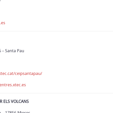
3
.es
6 – Santa Pau
1
xtec.cat/ceipsantapau/
ntres.xtec.es
ER ELS VOLCANS
n – 17856 Mieres