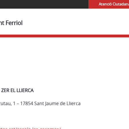
Atenció Ciutadan
t Ferriol
 ZER EL LLIERCA
rutau, 1 – 17854 Sant Jaume de Llierca
1