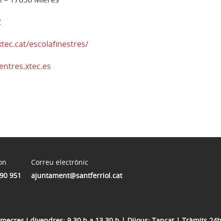
2
xtec.cat/escolafinestres/
ntres.xtec.es
on
Correu electrònic
90 951
ajuntament@santferriol.cat
dimecres i divendres: 9.30 h a 13.30 h | Dijous: Tancat | Tràmits 24h