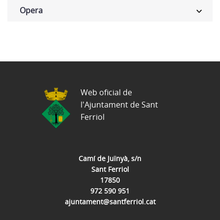
Opera
Web oficial de
l'Ajuntament de Sant
Ferriol
Camí de Juïnyà, s/n
Sant Ferriol
17850
972 590 951
ajuntament@santferriol.cat