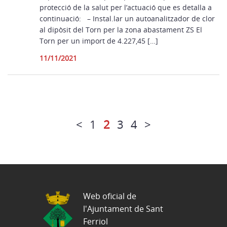
protecció de la salut per l’actuació que es detalla a
continuació: – Instal.lar un autoanalitzador de clor
al dipòsit del Torn per la zona abastament ZS El
Torn per un import de 4.227,45 […]
11/11/2021
<
1
2
3
4
>
Web oficial de
l'Ajuntament de Sant
Ferriol