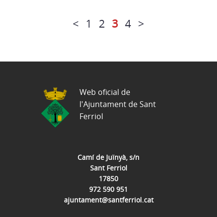
<
1
2
3
4
>
Web oficial de
l'Ajuntament de Sant
Ferriol
Camí de Juïnyà, s/n
Sant Ferriol
17850
972 590 951
ajuntament@santferriol.cat