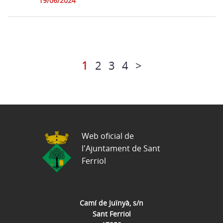
19/06/2024
1
2
3
4
>
Web oficial de
l'Ajuntament de Sant
Ferriol
Camí de Juïnyà, s/n
Sant Ferriol